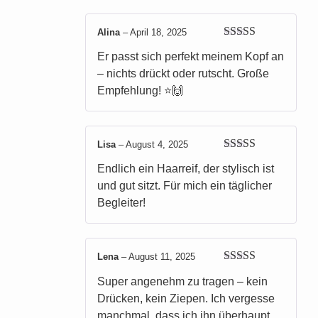
Alina
–
April 18, 2025
Bewertet mit
Er passt sich perfekt meinem Kopf an
5
von 5
– nichts drückt oder rutscht. Große
Empfehlung! ⭐🙌
Lisa
–
August 4, 2025
Bewertet mit
Endlich ein Haarreif, der stylisch ist
5
von 5
und gut sitzt. Für mich ein täglicher
Begleiter!
Lena
–
August 11, 2025
Bewertet mit
Super angenehm zu tragen – kein
5
von 5
Drücken, kein Ziepen. Ich vergesse
manchmal, dass ich ihn überhaupt