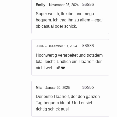
Emily
–
November 25, 2024
Bewertet mit
Super weich, flexibel und mega
5
von 5
bequem. Ich trag ihn zu allem – egal
ob casual oder schick.
Julia
–
Dezember 10, 2024
Bewertet mit
Hochwertig verarbeitet und trotzdem
5
von 5
total leicht. Endlich ein Haarreif, der
nicht weh tut! 👑
Mia
–
Januar 20, 2025
Bewertet mit
Der erste Haarreif, der den ganzen
5
von 5
Tag bequem bleibt. Und er sieht
richtig schick aus!