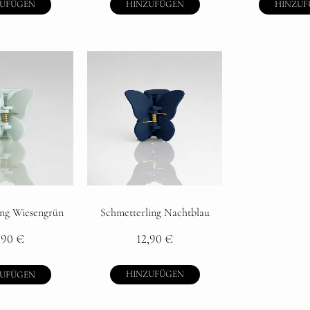
ZUFÜGEN
HINZUFÜGEN
HINZUF
Schmetterling Nachtblau
ing Wiesengrün
12,90
€
,90
€
HINZUFÜGEN
ZUFÜGEN