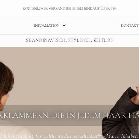
KOSTENLOSER VERSAND BEI EINEM EINKAUF ÜBER 35€
INFORMATION
KONTAKT
SKANDINAVISCH, STYLISCH, ZEITLOS
KLAMMERN, DIE IN JEDEM HAAR H
„Ich bin gespannt, für welche du dich entscheidest!“
– Marie, Inhaberi