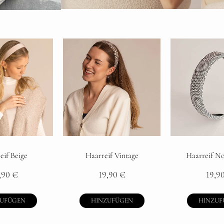
eif Beige
Haarreif Vintage
Haarreif No
,90
€
19,90
€
19,9
ZUFÜGEN
HINZUFÜGEN
HINZUF