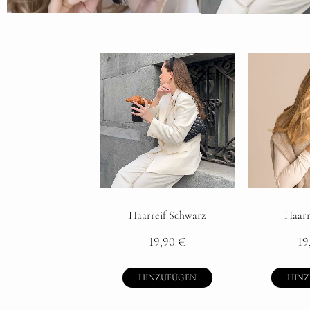
Haarreif Schwarz
Haarr
19,90
€
19
HINZUFÜGEN
HIN