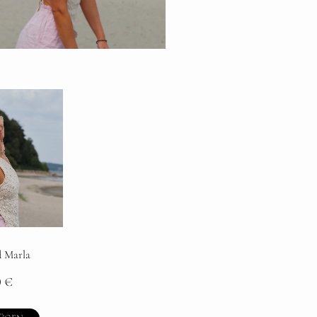
 Marla
0
€