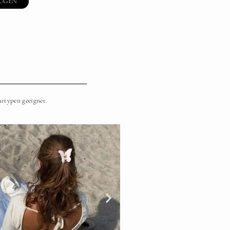
ÜGEN
artypen geeignet.