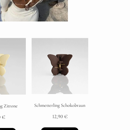
Schmetterling Schokobraun
ng Zitrone
12,90
€
0
€